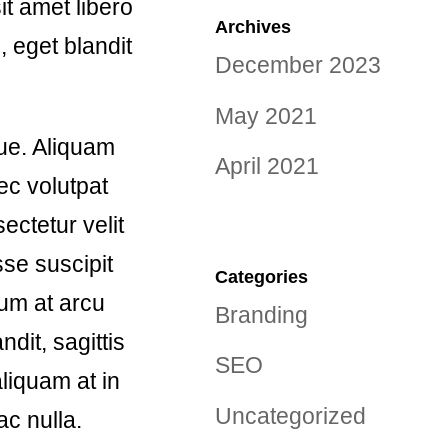
it amet libero
Archives
, eget blandit
December 2023
May 2021
ue. Aliquam
April 2021
ec volutpat
ctetur velit
se suscipit
Categories
sum at arcu
Branding
ndit, sagittis
SEO
aliquam at in
Uncategorized
c nulla.