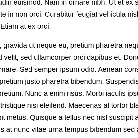
itudin euismod. Nam in ornare nibh. Ut et ex s
e in non orci. Curabitur feugiat vehicula nisl
. Etiam at ex orci.
, gravida ut neque eu, pretium pharetra neq
d velit, sed ullamcorper orci dapibus et. Don
 ornare. Sed semper ipsum odio. Aenean conse
t pretium justo pharetra bibendum. Suspendis
retium. Nunc a enim risus. Morbi iaculis ip
e tristique nisi eleifend. Maecenas at tortor bla
pit metus. Quisque a tellus nec nisl suscipit 
s at nunc vitae urna tempus bibendum sed a