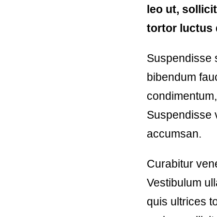
leo ut, sollic
tortor luctus 
Suspendisse se
bibendum fauc
condimentum, a
Suspendisse v
accumsan.
Curabitur vene
Vestibulum ull
quis ultrices 