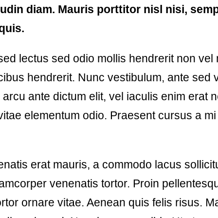
itudin diam. Mauris porttitor nisl nisi, se
quis.
d lectus sed odio mollis hendrerit non vel 
ibus hendrerit. Nunc vestibulum, ante sed 
rcu ante dictum elit, vel iaculis enim erat
itae elementum odio. Praesent cursus a mi
natis erat mauris, a commodo lacus sollicit
amcorper venenatis tortor. Proin pellentesque
tortor ornare vitae. Aenean quis felis risus. M