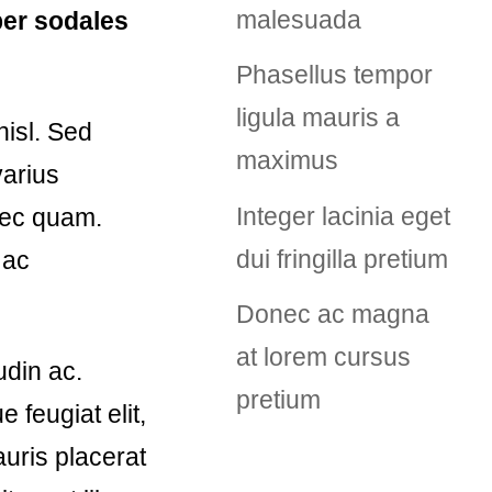
malesuada
mper sodales
Phasellus tempor
ligula mauris a
nisl. Sed
maximus
varius
Integer lacinia eget
 nec quam.
dui fringilla pretium
 ac
Donec ac magna
at lorem cursus
udin ac.
pretium
 feugiat elit,
auris placerat