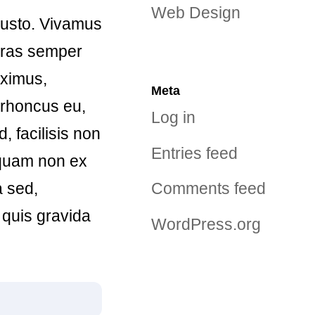
Web Design
 justo. Vivamus
 Cras semper
aximus,
Meta
t rhoncus eu,
Log in
, facilisis non
Entries feed
 quam non ex
a sed,
Comments feed
 quis gravida
WordPress.org